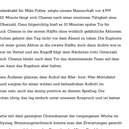
denktafel für Mike Polley, zeigte unsere Mannschaft vor 4.999
 10. Minute fängt sich Chemie nach einer sinnlosen Tätigkeit eine
Überzahl. Ganz folgerichtig hieß es 10 Minuten später Tor für
. Chemie in der ersten Hälfte ohne wirklich gefährliche Aktionen.
ochen gelernt den Tag nicht vor dem Abend zu loben. Die Euphorie
t einer guten Aktion in die zweite Hälfte, doch dann drohte wie in
r im Vorteil und ein Angriff folgt dem Nächsten trotz Unterzahl.
leich. Chemie bleibt nach dem Tor das dominierende Team auf dem
en, kann das Ergebnis aber halten.
em Äußeren glänzen, dem Aufruf der 80er- bzw. 90er-Mottofahrt
und sorgten für einen wilden und farbenfrohen Auftritt im
man sein, auch das einzig positive an diesem Spieltag. Die
hen übrig, das lag einfach unter unserem Anspruch und ist keiner
Partie mit dem gezeigten Choreobanner der vergangenen Woche im
rbysieg. Stimmungstechnisch konnte man den Erwartungen gerecht