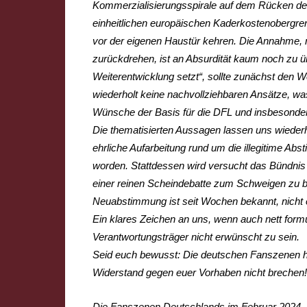
Kommerzialisierungsspirale auf dem Rücken der 
einheitlichen europäischen Kaderkostenobergre
vor der eigenen Haustür kehren. Die Annahme,
zurückdrehen, ist an Absurdität kaum noch zu üb
Weiterentwicklung setzt“, sollte zunächst den We
wiederholt keine nachvollziehbaren Ansätze, wa
Wünsche der Basis für die DFL und insbesonder
Die thematisierten Aussagen lassen uns wiederho
ehrliche Aufarbeitung rund um die illegitime A
worden. Stattdessen wird versucht das Bündnis
einer reinen Scheindebatte zum Schweigen zu b
Neuabstimmung ist seit Wochen bekannt, nicht 
Ein klares Zeichen an uns, wenn auch nett form
Verantwortungsträger nicht erwünscht zu sein.
Seid euch bewusst: Die deutschen Fanszenen h
Widerstand gegen euer Vorhaben nicht brechen
Die Fanszenen Deutschlands im Februar 2024