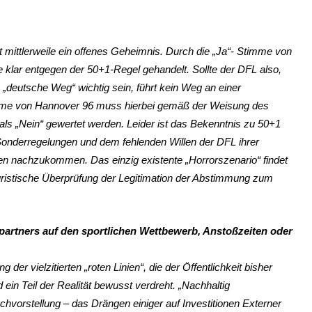
t mittlerweile ein offenes Geheimnis. Durch die „Ja“- Stimme von
 klar entgegen der 50+1-Regel gehandelt. Sollte der DFL also,
e „deutsche Weg“ wichtig sein, führt kein Weg an einer
mme von Hannover 96 muss hierbei gemäß der Weisung des
als „Nein“ gewertet werden. Leider ist das Bekenntnis zu 50+1
Sonderregelungen und dem fehlenden Willen der DFL ihrer
en nachzukommen. Das einzig existente „Horrorszenario“ findet
e juristische Überprüfung der Legitimation der Abstimmung zum
partners auf den sportlichen Wettbewerb, Anstoßzeiten oder
g der vielzitierten „roten Linien“, die der Öffentlichkeit bisher
in Teil der Realität bewusst verdreht. „Nachhaltig
hvorstellung – das Drängen einiger auf Investitionen Externer