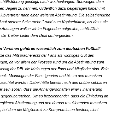
Geschäftsführung genötigt, nach wochenlangem Schweigen dem
den Segeln zu nehmen. Ordentlich dazu beigetragen haben mit
Clubvertreter nach einer weiteren Abstimmung. Die selbstherrliche
auf unserer Seite mehr Grund zum Kopfschütteln, als dass sie
 Aussagen wollen wir im Folgenden aufgreifen, schließlich
 die Treiber hinter dem Deal umhergeistern.
en Vereinen gehören wesentlich zum deutschen Fußball“
ie das Mitspracherecht der Fans als wichtiges Gut des
egen, da vor allem der Prozess rund um die Abstimmung zum
wichtig der DFL die Meinungen der Fans und Mitglieder sind. Fakt
 Deals Meinungen der Fans ignoriert und bis zu den massiven
eachtet wurden. Dabei hätte bereits nach den unübersehbaren
 sein sollen, dass die Anhängerschaften einer Finanzierung
ch gegenüberstehen. Umso bezeichnender, dass die Einladung an
llegitimen Abstimmung und den daraus resultierenden massiven
, bei dem die Möglichkeit zu Kompromissen besteht, sieht