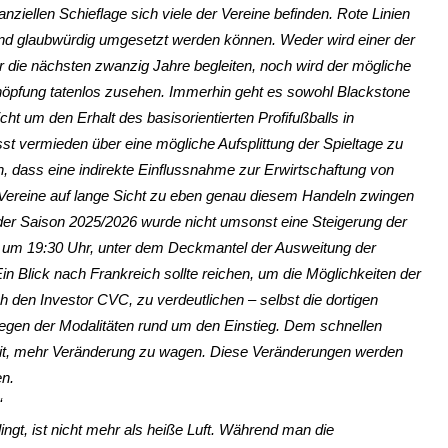
nanziellen Schieflage sich viele der Vereine befinden. Rote Linien
und glaubwürdig umgesetzt werden können. Weder wird einer der
 die nächsten zwanzig Jahre begleiten, noch wird der mögliche
schöpfung tatenlos zusehen. Immerhin geht es sowohl Blackstone
 um den Erhalt des basisorientierten Profifußballs in
st vermieden über eine mögliche Aufsplittung der Spieltage zu
 dass eine indirekte Einflussnahme zur Erwirtschaftung von
ie Vereine auf lange Sicht zu eben genau diesem Handeln zwingen
 der Saison 2025/2026 wurde nicht umsonst eine Steigerung der
 um 19:30 Uhr, unter dem Deckmantel der Ausweitung der
n Blick nach Frankreich sollte reichen, um die Möglichkeiten der
 den Investor CVC, zu verdeutlichen – selbst die dortigen
wegen der Modalitäten rund um den Einstieg. Dem schnellen
eit, mehr Veränderung zu wagen. Diese Veränderungen werden
en.
“
ingt, ist nicht mehr als heiße Luft. Während man die