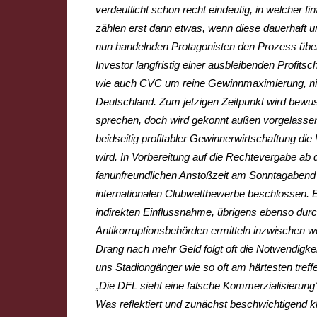
verdeutlicht schon recht eindeutig, in welcher fi
zählen erst dann etwas, wenn diese dauerhaft 
nun handelnden Protagonisten den Prozess über
Investor langfristig einer ausbleibenden Profit
wie auch CVC um reine Gewinnmaximierung, nicht
Deutschland. Zum jetzigen Zeitpunkt wird bewus
sprechen, doch wird gekonnt außen vorgelassen,
beidseitig profitabler Gewinnerwirtschaftung d
wird. In Vorbereitung auf die Rechtevergabe ab
fanunfreundlichen Anstoßzeit am Sonntagabend
internationalen Clubwettbewerbe beschlossen. Ei
indirekten Einflussnahme, übrigens ebenso durch
Antikorruptionsbehörden ermitteln inzwischen 
Drang nach mehr Geld folgt oft die Notwendigk
uns Stadiongänger wie so oft am härtesten treff
„Die DFL sieht eine falsche Kommerzialisierung
Was reflektiert und zunächst beschwichtigend kl