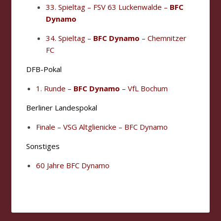
33. Spieltag – FSV 63 Luckenwalde –
BFC
Dynamo
34. Spieltag –
BFC Dynamo
– Chemnitzer
FC
DFB-Pokal
1. Runde –
BFC Dynamo
– VfL Bochum
Berliner Landespokal
Finale – VSG Altglienicke – BFC Dynamo
Sonstiges
60 Jahre BFC Dynamo