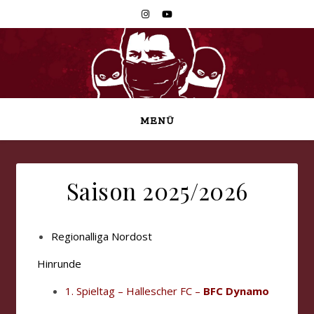
MENÜ
Saison 2025/2026
Regionalliga Nordost
Hinrunde
1. Spieltag – Hallescher FC –
BFC Dynamo